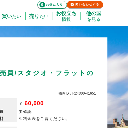
0
問い合わせする
お気に入り
お役立ち
他の国
買い
売り
たい
たい
情報
を見る
 売買/スタジオ・フラットの
物件ID：R24300-41651
60,000
￡
費
要確認
料
※料金表をご覧ください。