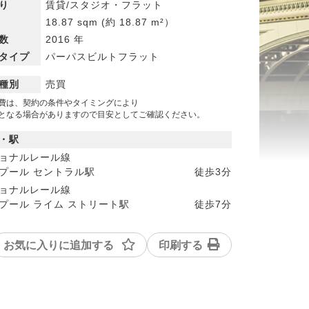
り
賃貸/スタジオ・フラット
18.87 sqm
(約 18.87 m²）
数
2016 年
タイプ
パーパスビルトフラット
種別
売買
費は、契約の条件やタイミングにより
なる場合がありますので目安としてご確認ください。
・駅
ョナルレール線
プール セントラル駅
徒歩
3分
ョナルレール線
プール ライム ストリート駅
徒歩
7分
お気に入りに追加する
印刷する