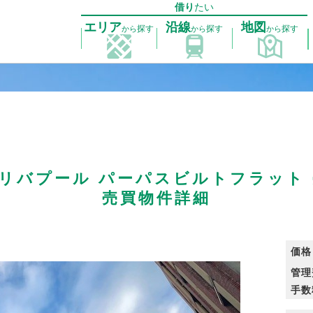
借り
たい
エリア
沿線
地図
探す
探す
探す
から
から
から
細
リバプール パーパスビルトフラット
売買物件詳細
価格
管理
手数