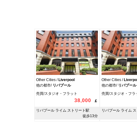
Other Cities /
Liverpool
Other Cities /
Liverpo
他の都市/
リバプール
他の都市/
リバプール
売買/スタジオ・フラット
売買/スタジオ・フラ
38,000
￡
リバプール ライム ストリート駅
リバプール ライム 
徒歩13分