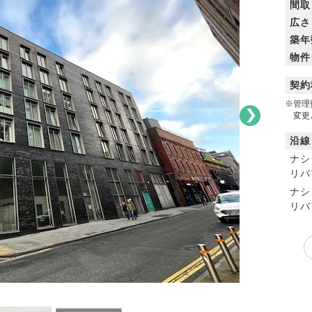
間取
広さ
築年
物件
契約
※管理
変更と
沿線
ナシ
リバ
ナシ
リバ