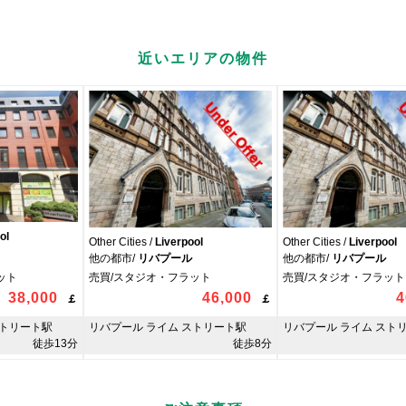
近いエリアの物件
ol
Other Cities /
Liverpool
Other Cities /
Liverpool
他の都市/
リバプール
他の都市/
リバプール
ット
売買/スタジオ・フラット
売買/スタジオ・フラット
38,000
46,000
4
￡
￡
ストリート駅
リバプール ライム ストリート駅
リバプール ライム スト
徒歩13分
徒歩8分