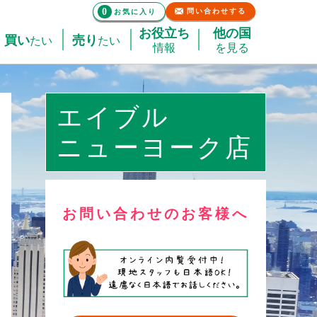
0
問い合わせする
お気に入り
お役立ち
他の国
買い
売り
たい
たい
情報
を見る
エイブル
ニューヨーク店
お問い合わせのお客様へ