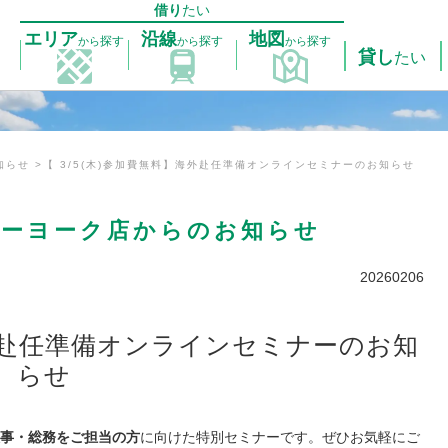
借り
たい
エリア
沿線
地図
探す
探す
探す
から
から
から
貸し
たい
知らせ
【 3/5(木)参加費無料】海外赴任準備オンラインセミナーのお知らせ
ューヨーク店からのお知らせ
20260206
海外赴任準備オンラインセミナーのお知
らせ
事・総務をご担当の方
に向けた特別セミナーです。ぜひお気軽にご