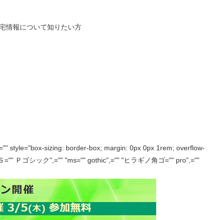
宅情報について知りたい方
p="" style="box-sizing: border-box; margin: 0px 0px 1rem; overflow-
 ＭＳ="" Ｐゴシック",="" "ms="" gothic",="" "ヒラギノ角ゴ="" pro",=""