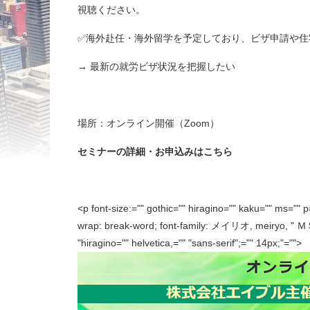
視聴ください。
✅海外赴任・海外留学を予定しており、ビザ申請や住
→ 最新の就労ビザ状況を把握したい
場所：オンライン開催（Zoom）
セミナーの詳細・お申込みはこちら
<p font-size:="" gothic="" hiragino="" kaku="" ms="" 
wrap: break-word; font-family: メイリオ, meiryo, "
"hiragino="" helvetica,="" "sans-serif";="" 14px;"="">