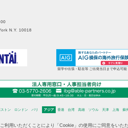
00
York N.Y. 10018
留学や出張・駐在等 ご出発当日まで申込可能
ボストン
ロンドン
パリ
アジア
香港
台湾
高雄
ソウル
天津
上海
蘇
海外不動産投資情報
海外CHINTAI
米国商業不動産
をご利用いただくことにより「Cookie」の使用にご同意をい