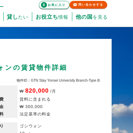
0
問い合わせする
お気に入り
貸し
お役立ち
他の国
たい
情報
を見る
ウォンの賃貸物件詳細
物件ID：GTN Stay Yonsei University Branch-Type B
820,000
₩
/
月
費
賃料に含まれる
金
₩
300,000
料
法定基準の料金
り
ゴシウォン