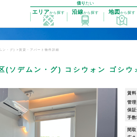
借り
たい
エリア
沿線
地図
探す
探す
探す
から
から
から
ムン・グ)
賃貸・アパート物件詳細
区(ソデムン・グ) コシウォン ゴシ
賃料
管理
保証
手数
間取