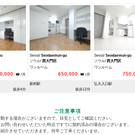
gu
Seoul/
Seodaemun-gu
Seoul/
Seodaemun-gu
ソウル/
西大門区
ソウル/
西大門区
ワンルーム
ワンルーム
0,000
650,000
750,
₩
/
月
₩
/
月
新村駅
弘大入口駅
徒歩4分
徒歩12分
ご注意事項
変動する場合がございますので、目安としてご確認ください。
、お問い合わせいただいた時点ですでに契約済みの場合がございます。
ご紹介させていただきます。何卒ご了承くださいませ。