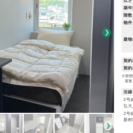
広さ
築年
階数
物件
建物
契約
契約
※管理
変更と
沿線
2号
弘大
2号
新村