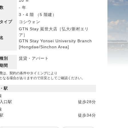
10 ㎡
数
- 年
3・4 階 （5 階建）
タイプ
コシウォン
GTN Stay 延世大店［弘大/新村エリ
ア］
名
GTN Stay Yonsei University Branch
[Hongdae/Sinchon Area]
種別
賃貸・アパート
期間
費は、契約の条件やタイミングにより
なる場合がありますので目安としてご確認ください。
・駅
線
入口駅
徒歩
28分
線
駅
徒歩
34分