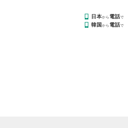
日本
電話
から
で
韓国
電話
から
で