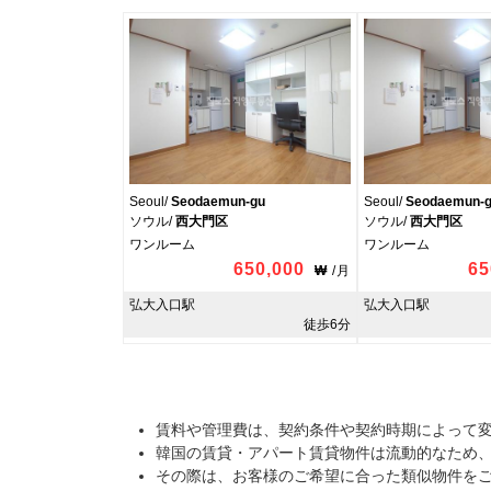
Seoul/
Seodaemun-gu
Seoul/
Seodaemun-
ソウル/
西大門区
ソウル/
西大門区
ワンルーム
ワンルーム
650,000
65
₩
/
月
弘大入口駅
弘大入口駅
徒歩6分
賃料や管理費は、契約条件や契約時期によって
韓国の賃貸・アパート賃貸物件は流動的なため
その際は、お客様のご希望に合った類似物件を