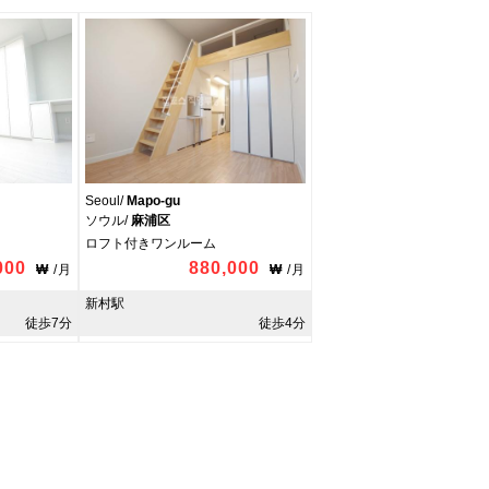
Seoul/
Mapo-gu
ソウル/
麻浦区
ロフト付きワンルーム
000
880,000
₩
/
月
₩
/
月
新村駅
徒歩7分
徒歩4分