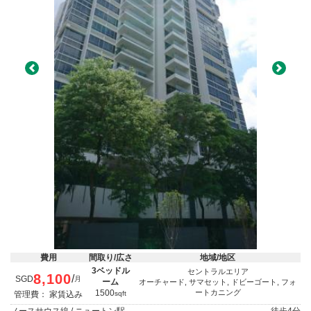
Previous
Next
費用
間取り/広さ
地域/地区
3ベッドル
セントラルエリア
8,100
/
SGD
月
ーム
オーチャード, サマセット, ドビーゴート, フォ
1500
ートカニング
管理費： 家賃込み
sqft
ノースサウス線 / ニュートン駅
徒歩
4分