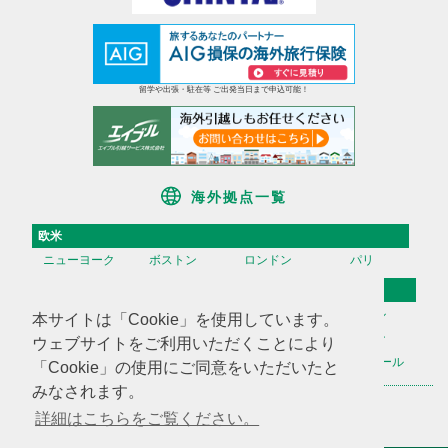
留学や出張・駐在等 ご出発当日まで申込可能！
海外拠点一覧
欧米
ニューヨーク
ボストン
ロンドン
パリ
アジア
香港
台湾
高雄
ソウル
本サイトは「Cookie」を使用しています。
天津
上海
蘇州
深セン
ウェブサイトをご利用いただくことにより
広州
ハノイ
マニラ
シンガポール
「Cookie」の使用にご同意をいただいたと
みなされます。
海外不動産投資情報
海外CHINTAI
米国商業不動産
詳細はこちらをご覧ください。