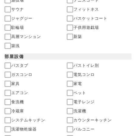
遊技場
テニスコート
サウナ
フィットネス
ジャグジー
バスケットコート
駐輪場
子供用遊戯場
高層マンション
新築
築浅
部屋
設備
バスタブ
バストイレ別
ガスコンロ
電気コンロ
家具
家電
エアコン
ペット
食洗機
電子レンジ
冷蔵庫
洗濯機
システムキッチン
カウンターキッチン
洗濯物乾燥器
バルコニー