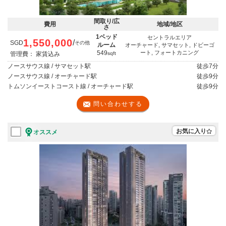
間取り/広
費用
地域/地区
さ
1ベッド
セントラルエリア
1,550,000
/
SGD
その他
ルーム
オーチャード, サマセット, ドビーゴ
549
ート, フォートカニング
管理費： 家賃込み
sqft
ノースサウス線 / サマセット駅
徒歩
7分
ノースサウス線 / オーチャード駅
徒歩
9分
トムソンイーストコースト線 / オーチャード駅
徒歩
9分
問い合わせする
お気に入り
オススメ