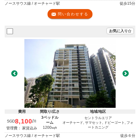
ノースサウス線 / オーチャード駅
徒歩
15分
問い合わせする
お気に入り
Previous
Next
費用
間取り/広さ
地域/地区
3ベッドル
セントラルエリア
8,100
/
SGD
月
ーム
オーチャード, サマセット, ドビーゴート, フォ
1200
ートカニング
管理費： 家賃込み
sqft
ノースサウス線 / オーチャード駅
徒歩
６分