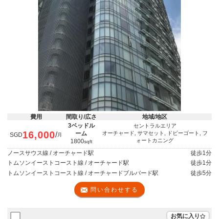
費用
間取り/広さ
地域/地区
3ベッドル
セントラルエリア
16,000
ーム
オーチャード, サマセット, ドビーゴート, フ
/
SGD
月
ォートカニング
1800
sqft
ノースサウス線 / オーチャード駅
徒歩
1分
トムソンイーストコースト線 / オーチャード駅
徒歩
1分
トムソンイーストコースト線 / オーチャードブルバード駅
徒歩
5分
問い合わせする
お気に入り