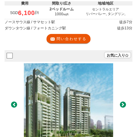
費用
間取り/広さ
地域/地区
2ベッドルーム
セントラルエリア
6,100
/
SGD
月
1000
リバーバレー, タングリン,
sqft
ノースサウス線 / サマセット駅
徒歩
7分
ダウンタウン線 / フォートカニング駅
徒歩
13分
問い合わせする
お気に入り
Previous
Next