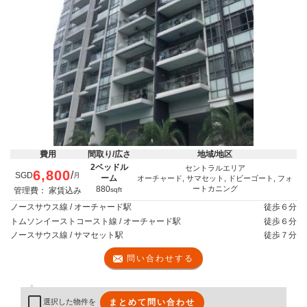
費用
間取り/広さ
地域/地区
2ベッドル
セントラルエリア
6,800
/
SGD
月
ーム
オーチャード, サマセット, ドビーゴート, フォ
880
ートカニング
管理費： 家賃込み
sqft
ノースサウス線 / オーチャード駅
徒歩
６分
トムソンイーストコースト線 / オーチャード駅
徒歩
６分
ノースサウス線 / サマセット駅
徒歩
７分
問い合わせする
まとめて問い合わせ
選択した物件を