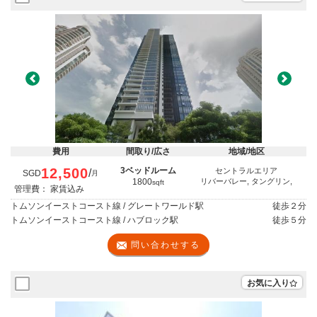
Previous
Next
費用
間取り/広さ
地域/地区
12,500
3ベッドルーム
セントラルエリア
/
SGD
月
1800
リバーバレー, タングリン,
sqft
管理費： 家賃込み
トムソンイーストコースト線 / グレートワールド駅
徒歩
２分
トムソンイーストコースト線 / ハブロック駅
徒歩
５分
問い合わせする
お気に入り