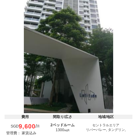
費用
間取り/広さ
地域/地区
9,600
2ベッドルーム
セントラルエリア
/
SGD
月
1300
リバーバレー, タングリン,
sqft
管理費： 家賃込み