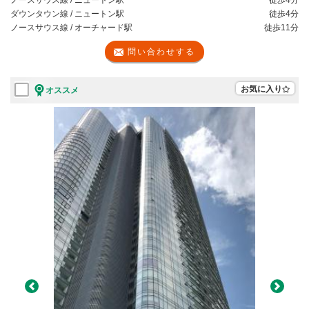
ダウンタウン線 / ニュートン駅
徒歩
4分
ノースサウス線 / オーチャード駅
徒歩
11分
問い合わせする
お気に入り
オススメ
Previous
Next