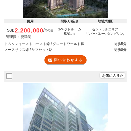
費用
間取り/広さ
地域/地区
2,200,000
1ベッドルーム
セントラルエリア
/
SGD
その他
520
リバーバレー, タングリン,
sqft
管理費： 要確認
トムソンイーストコースト線 / グレートワールド駅
徒歩
5分
ノースサウス線 / サマセット駅
徒歩
8分
問い合わせする
お気に入り