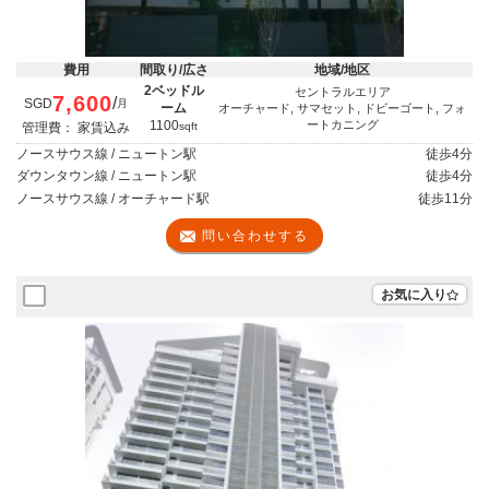
費用
間取り/広さ
地域/地区
2ベッドル
セントラルエリア
7,600
/
SGD
月
ーム
オーチャード, サマセット, ドビーゴート, フォ
1100
ートカニング
管理費： 家賃込み
sqft
ノースサウス線 / ニュートン駅
徒歩
4分
ダウンタウン線 / ニュートン駅
徒歩
4分
ノースサウス線 / オーチャード駅
徒歩
11分
問い合わせする
お気に入り