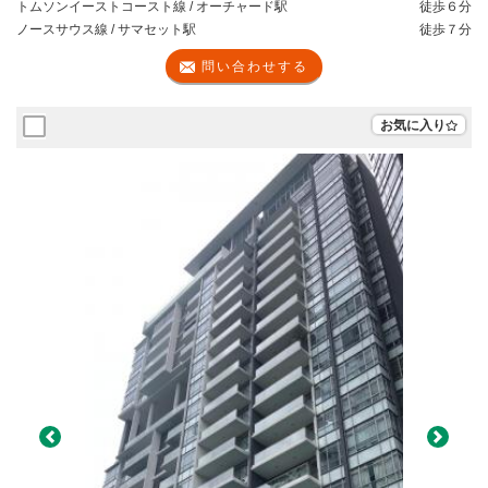
トムソンイーストコースト線 / オーチャード駅
徒歩
６分
ノースサウス線 / サマセット駅
徒歩
７分
問い合わせする
お気に入り
Previous
Next