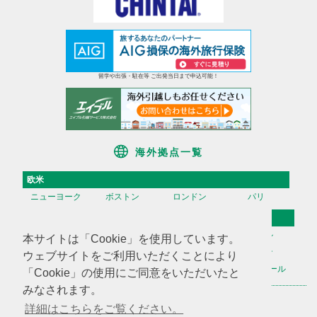
留学や出張・駐在等 ご出発当日まで申込可能！
海外拠点一覧
欧米
ニューヨーク
ボストン
ロンドン
パリ
アジア
香港
台湾
高雄
ソウル
本サイトは「Cookie」を使用しています。
天津
上海
蘇州
深セン
ウェブサイトをご利用いただくことにより
広州
ハノイ
マニラ
シンガポール
「Cookie」の使用にご同意をいただいたと
みなされます。
海外不動産投資情報
海外CHINTAI
米国商業不動産
詳細はこちらをご覧ください。