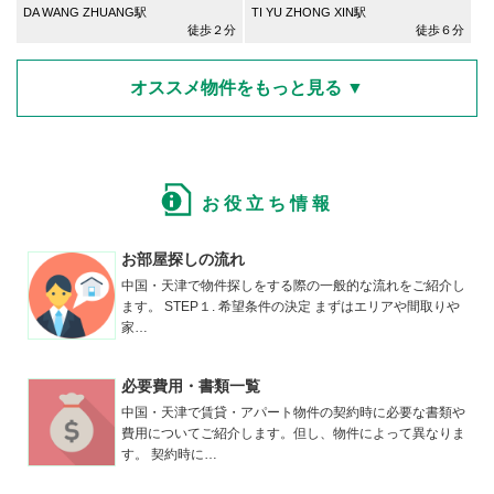
DA WANG ZHUANG駅
TI YU ZHONG XIN駅
徒歩２分
徒歩６分
オススメ物件をもっと見る ▼
お役立ち情報
Tianjin/
南開区
Tianjin/
南開区
天津/
ナンカイク
天津/
ナンカイク
お部屋探しの流れ
2ベッドルーム
2ベッドルーム
中国・天津で物件探しをする際の一般的な流れをご紹介し
4,000
6,500
元
/
月
元
/
月
ます。 STEP１. 希望条件の決定 まずはエリアや間取りや
家…
TI YU ZHONG XIN駅
TI YU ZHONG XIN駅
徒歩６分
徒歩5分
必要費用・書類一覧
中国・天津で賃貸・アパート物件の契約時に必要な書類や
費用についてご紹介します。但し、物件によって異なりま
す。 契約時に…