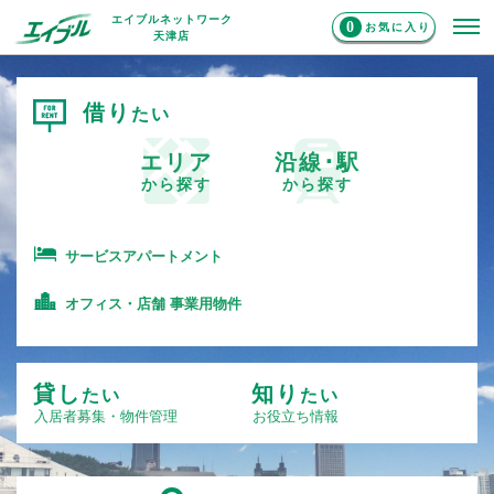
エイブルネットワーク
0
お気に入り
天津店
借り
たい
エリア
沿線･駅
から探す
から探す
サービスアパートメント
オフィス・店舗 事業用物件
貸し
知り
たい
たい
入居者募集・物件管理
お役立ち情報