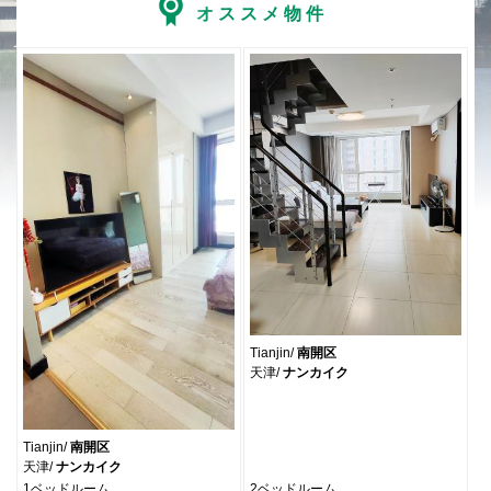
オススメ物件
Tianjin/
南開区
天津/
ナンカイク
Tianjin/
南開区
天津/
ナンカイク
1ベッドルーム
2ベッドルーム