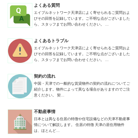
よくある質問
エイブルネットワーク天津店によく寄せられるご質問およ
Tianjin/
河東区
びその回答を記録しています。ご不明な点がございました
天津/
カトウク
ら、スタッフまでお問い合わせください。 …
よくあるトラブル
エイブルネットワーク天津店によく寄せられるご質問およ
Tianjin/
河東区
びその回答を記録しています。ご不明な点がございました
天津/
カトウク
ら、スタッフまでお問い合わせください。 …
2ベッドルーム
1ベッドルーム
9,500
6,000
元
/
月
元
/
月
契約の流れ
DA WANG ZHUANG駅
DA WANG ZHUANG駅
中国・天津での一般的な賃貸物件の契約の流れについてご
徒歩２分
徒歩２分
紹介します。物件によって異なる場合がありますのでご注
意ください。 契…
不動産事情
日本とは異なる住居の特徴や住宅設備などの天津不動産事
情について解説します。 住居の特徴 天津の居住用物件
は、ほとんど…