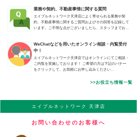
Tianjin/
河東区
業務や契約、不動産事情に関する質問
天津/
カトウク
エイブルネットワーク天津店によく寄せられる業務や契
1ベッドルーム
約、不動産事情に関するご質問およびその回答を記録して
6,500
元
/
月
います。ご不明な点がございましたら、スタッフまでお…
DA WANG ZHUANG駅
徒歩２分
WeChatなどを用いたオンライン相談・内覧受付
中！
エイブルネットワーク天津店ではオンラインにてご相談・
ご内覧を実施しております！ ご希望の方は下記のバナー
をクリックして、お気軽にお申し込みください…
>>お役立ち情報一覧
エイブル
ネットワーク
天津店
お問い合わせのお客様へ