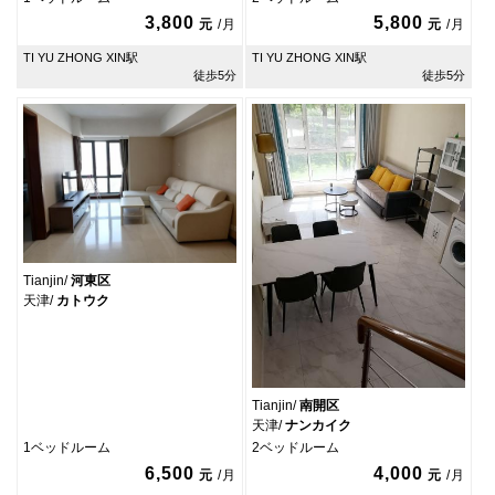
3,800
5,800
元
/
月
元
/
月
TI YU ZHONG XIN駅
TI YU ZHONG XIN駅
徒歩5分
徒歩5分
Tianjin/
河東区
天津/
カトウク
Tianjin/
南開区
天津/
ナンカイク
1ベッドルーム
2ベッドルーム
6,500
4,000
元
/
月
元
/
月