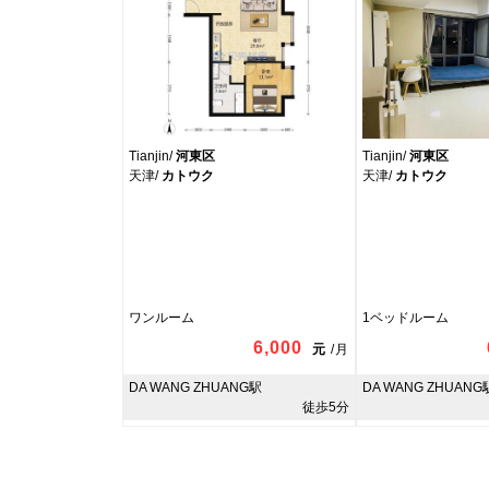
Tianjin/
河東区
Tianjin/
河東区
天津/
カトウク
天津/
カトウク
ワンルーム
1ベッドルーム
6,000
元
/
月
DA WANG ZHUANG駅
DA WANG ZHUANG
徒歩5分