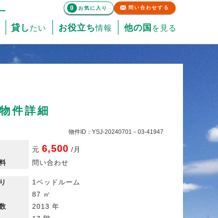
0
問い合わせする
お気に入り
貸し
お役立ち
他の国
たい
情報
を見る
貸物件詳細
物件ID：YSJ-20240701－03-41947
6,500
元
/
月
料
問い合わせ
り
1ベッドルーム
87 ㎡
数
2013 年