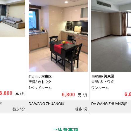
Tianjin/
河東区
Tianjin/
河東区
天津/
カトウク
天津/
カトウク
ワンルーム
1ベッドルーム
6,800
元
/
月
6,
6,800
元
/
月
駅
DA WANG ZHUANG駅
DA WANG ZHUANG駅
徒歩5分
徒歩1分
ご注意事項