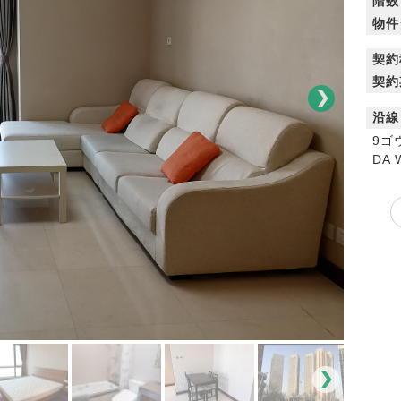
階数
物件
契約
契約
沿線
9ゴ
DA 