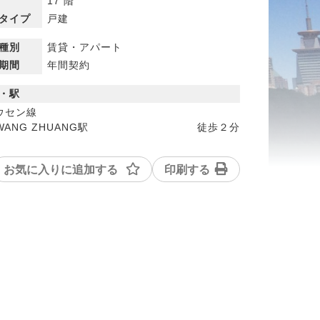
17 階
タイプ
戸建
種別
賃貸・アパート
期間
年間契約
・駅
ウセン線
WANG ZHUANG駅
徒歩
２分
お気に入りに追加する
印刷する