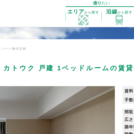
借り
たい
エリア
沿線
探す
探す
から
から
アパート物件詳細
 カトウク 戸建 1ベッドルームの賃
賃料
手数
間取
広さ
築年