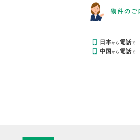
物件のご
日本
電話
から
で
中国
電話
から
で