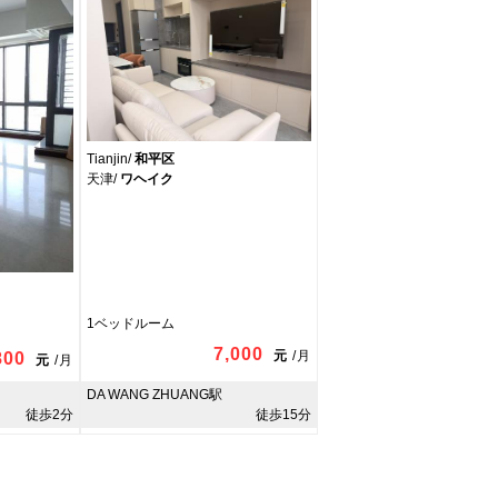
Tianjin/
和平区
天津/
ワヘイク
1ベッドルーム
7,000
元
/
月
800
元
/
月
DA WANG ZHUANG駅
徒歩2分
徒歩15分