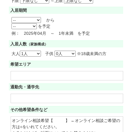
下限
～
上限
入居期間
から
を予定
例： 2025年04月 ～ 1年未満 を予定
入居人数
（家族構成）
大人
子供
※18歳未満の方
希望エリア
通勤先・通学先
その他希望条件など