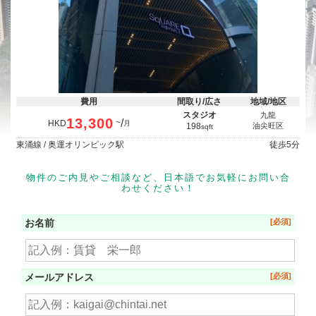
費用
間取り/広さ
地域/地区
スタジオ
九龍
13,300
/
~
HKD
月
198
油尖旺区
sqft
東涌線 / 奥運オリンピック駅
徒歩
5分
物件のご内見やご相談など、日本語でお気軽にお問い合
わせください！
お名前
メールアドレス