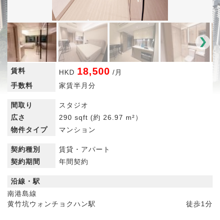
18,500
賃料
HKD
/
月
手数料
家賃半月分
間取り
スタジオ
広さ
290 sqft
(約 26.97 m²）
物件タイプ
マンション
契約種別
賃貸・アパート
契約期間
年間契約
沿線・駅
南港島線
黄竹坑ウォンチョクハン駅
徒歩
1分