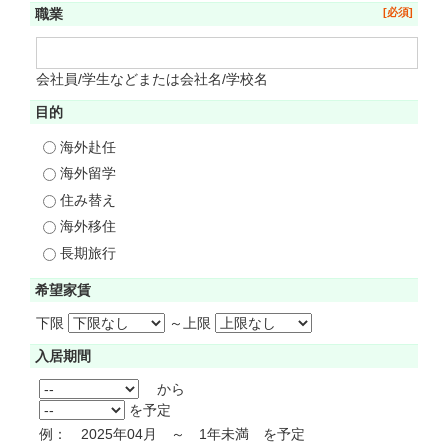
職業
会社員/学生などまたは会社名/学校名
目的
海外赴任
海外留学
住み替え
海外移住
長期旅行
希望家賃
下限
～
上限
入居期間
から
を予定
例： 2025年04月 ～ 1年未満 を予定