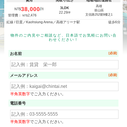
費用
間取り/広さ
地域/地区/道路名
高雄
38,000
3LDK
/
NT$
月
鼓山區
22.29
坪
文信路252號8樓之1
管理費：
2,476
NT$
紅線 / 巨蛋／Kaohsiung Arena／高雄アリーナ駅
徒歩
6分
物件のご内見やご相談など、日本語でお気軽にお問い合
わせください！
お名前
メールアドレス
半角英数字
でご入力ください。
電話番号
半角英数字
でご入力ください。