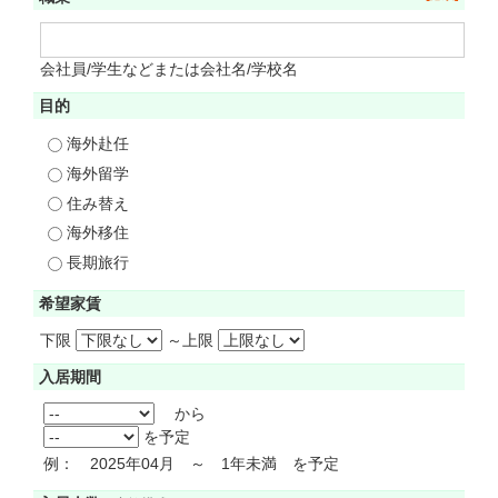
会社員/学生などまたは会社名/学校名
目的
海外赴任
海外留学
住み替え
海外移住
長期旅行
希望家賃
下限
～
上限
入居期間
から
を予定
例： 2025年04月 ～ 1年未満 を予定