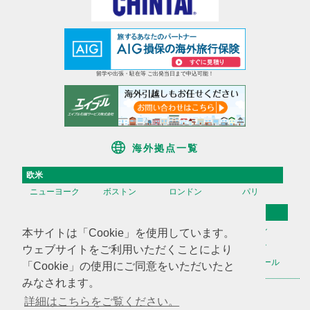
留学や出張・駐在等 ご出発当日まで申込可能！
海外拠点一覧
欧米
ニューヨーク
ボストン
ロンドン
パリ
アジア
香港
台湾
高雄
ソウル
本サイトは「Cookie」を使用しています。
天津
上海
蘇州
深セン
ウェブサイトをご利用いただくことにより
広州
ハノイ
マニラ
シンガポール
「Cookie」の使用にご同意をいただいたと
みなされます。
海外不動産投資情報
海外CHINTAI
米国商業不動産
詳細はこちらをご覧ください。