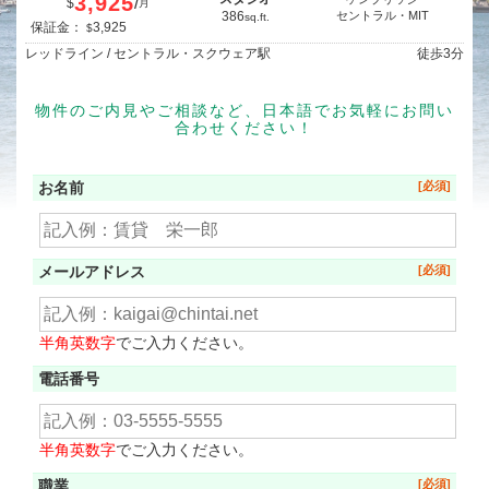
3,925
/
$
月
386
セントラル・MIT
sq.ft.
保証金：
3,925
$
レッドライン / セントラル・スクウェア駅
徒歩
3分
物件のご内見やご相談など、日本語でお気軽にお問い
合わせください！
お名前
メールアドレス
半角英数字
でご入力ください。
電話番号
半角英数字
でご入力ください。
職業