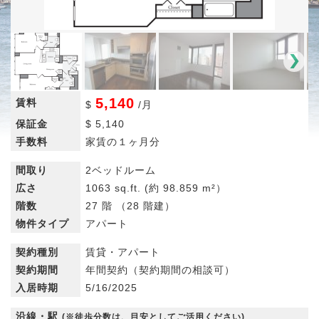
5,140
賃料
$
/
月
保証金
$
5,140
手数料
家賃の１ヶ月分
間取り
2ベッドルーム
広さ
1063 sq.ft.
(約 98.859 m²）
階数
27 階 （28 階建）
物件タイプ
アパート
契約種別
賃貸・アパート
契約期間
年間契約（契約期間の相談可）
入居時期
5/16/2025
沿線・駅
(※徒歩分数は、目安としてご活用ください)