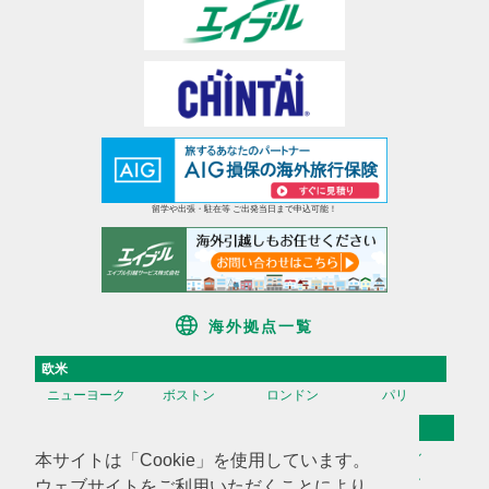
留学や出張・駐在等 ご出発当日まで申込可能！
海外拠点一覧
欧米
ニューヨーク
ボストン
ロンドン
パリ
アジア
香港
台湾
高雄
ソウル
本サイトは「Cookie」を使用しています。
天津
上海
蘇州
深セン
ウェブサイトをご利用いただくことにより