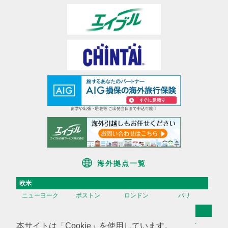
留学や出張・駐在等 ご出発当日まで申込可能！
海外拠点一覧
欧米
ニューヨーク
ボストン
ロンドン
パリ
アジア
香港
台湾
高雄
ソウル
本サイトは「Cookie」を使用しています。