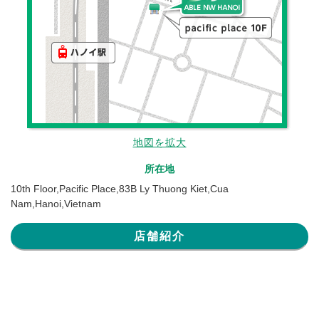
地図を拡大
所在地
10th Floor,Pacific Place,83B Ly Thuong Kiet,Cua
Nam,Hanoi,Vietnam
店舗紹介