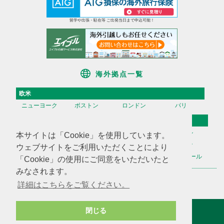
留学や出張・駐在等 ご出発当日まで申込可能！
海外拠点一覧
欧米
ニューヨーク
ボストン
ロンドン
パリ
アジア
香港
台湾
高雄
ソウル
本サイトは「Cookie」を使用しています。
天津
上海
蘇州
深セン
ウェブサイトをご利用いただくことにより
広州
ハノイ
マニラ
シンガポール
「Cookie」の使用にご同意をいただいたと
みなされます。
海外不動産投資情報
海外CHINTAI
米国商業不動産
詳細はこちらをご覧ください。
サイトマップ
会社案内
閉じる
サイトポリシー
個人情報保護方針