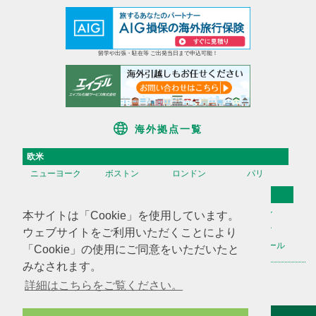
留学や出張・駐在等 ご出発当日まで申込可能！
海外拠点一覧
欧米
ニューヨーク
ボストン
ロンドン
パリ
アジア
香港
台湾
高雄
ソウル
本サイトは「Cookie」を使用しています。
天津
上海
蘇州
深セン
ウェブサイトをご利用いただくことにより
広州
ハノイ
マニラ
シンガポール
「Cookie」の使用にご同意をいただいたと
みなされます。
海外不動産投資情報
海外CHINTAI
米国商業不動産
詳細はこちらをご覧ください。