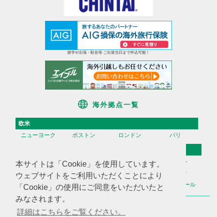
留学や出張・駐在等 ご出発当日まで申込可能！
海外拠点一覧
欧米
ニューヨーク
ボストン
ロンドン
パリ
アジア
香港
台湾
高雄
ソウル
本サイトは「Cookie」を使用しています。
天津
上海
蘇州
深セン
ウェブサイトをご利用いただくことにより
広州
ハノイ
マニラ
シンガポール
「Cookie」の使用にご同意をいただいたと
みなされます。
海外不動産投資情報
海外CHINTAI
米国商業不動産
詳細はこちらをご覧ください。