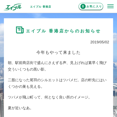
0
お気に入り
エイブル 香港店
エイブル 香港店からのお知らせ
2019/05/02
今年もやって来ました
朝、駅前商店街で盛んにさえずる声、見上げれば素早く飛び
交ういくつもの黒い影。
二股になった尾羽のシルエットはツバメだ。店の軒先にはい
くつかの巣も見える。
ツバメが飛ぶ町って、何となく良い所のイメージ。
夏が近いなあ。