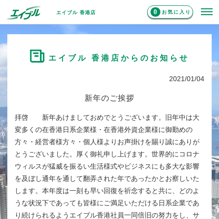
0
お気に入り
エイブル 香港店
エイブル 香港店からのお知らせ
2021/01/04
新年のご挨拶
拝啓 新年あけましておめでとうございます。旧年中は大
変多くの在香港日系企業様・
在香港外資企業様に御勤めの
方々・経営者様方々・個人様よりお声掛けを賜り誠にありが
とうございました。厚く御礼申し上げます。世界的にコロナ
ウィルスが猛威を振るい生活様式やビジネスにも多大な影響
を及ぼし通年を通して翻弄された年であったかとお察しいた
します。本年度は一刻も早い回復を祈念すると共に、どのよ
うな状況下であっても皆様にご満足いただける日系企業であ
り続けられるようエイブル香港社員一同倍旧の努力をし、サ