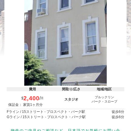
費用
間取り/広さ
地域/地区
2,400
ブルックリン
/
$
月
スタジオ
パーク・スロープ
保証金： 家賃1ヶ月分
Fライン / 15ストリート - プロスペクト・パーク駅
徒歩
6分
Gライン / 15ストリート - プロスペクト・パーク駅
徒歩
6分
物件のご内見やご相談など、日本語でお気軽にお問い合