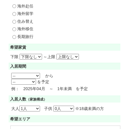
海外赴任
海外留学
住み替え
海外移住
長期旅行
希望家賃
下限
～
上限
入居期間
から
を予定
例： 2025年04月 ～ 1年未満 を予定
入居人数
（家族構成）
大人
子供
※18歳未満の方
希望エリア