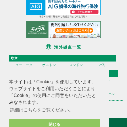
留学や出張・駐在等 ご出発当日まで申込可能！
海外拠点一覧
欧米
ニューヨーク
ボストン
ロンドン
パリ
アジア
香港
台湾
高雄
ソウル
本サイトは「Cookie」を使用しています。
天津
上海
蘇州
深セン
ウェブサイトをご利用いただくことにより
広州
ハノイ
マニラ
シンガポール
「Cookie」の使用にご同意をいただいたと
みなされます。
海外不動産投資情報
海外CHINTAI
米国商業不動産
詳細はこちらをご覧ください。
サイトマップ
会社案内
閉じる