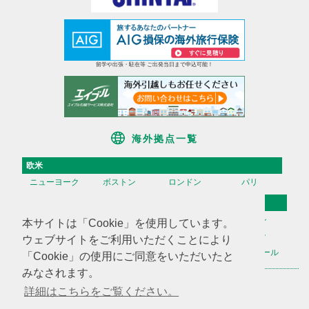
留学や出張・駐在等 ご出発当日まで申込可能！
海外拠点一覧
欧米
ニューヨーク
ボストン
ロンドン
パリ
アジア
香港
台湾
高雄
ソウル
本サイトは「Cookie」を使用しています。
天津
上海
蘇州
深セン
ウェブサイトをご利用いただくことにより
広州
ハノイ
マニラ
シンガポール
「Cookie」の使用にご同意をいただいたと
みなされます。
海外不動産投資情報
海外CHINTAI
米国商業不動産
詳細はこちらをご覧ください。