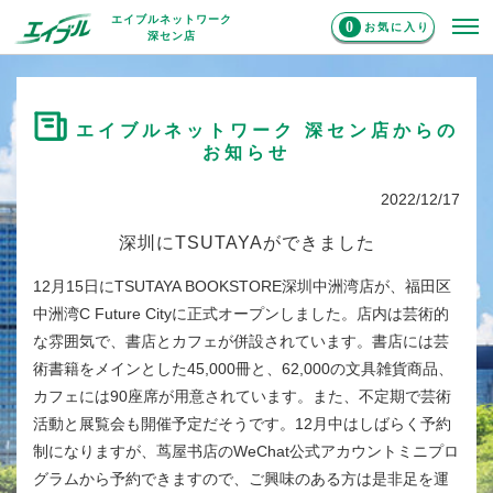
エイブルネットワーク
0
お気に入り
深セン店
エイブルネットワーク 深セン店からの
お知らせ
2022/12/17
深圳にTSUTAYAができました
12月15日にTSUTAYA BOOKSTORE深圳中洲湾店が、福田区
中洲湾C Future Cityに正式オープンしました。店内は芸術的
な雰囲気で、書店とカフェが併設されています。書店には芸
術書籍をメインとした45,000冊と、62,000の文具雑貨商品、
カフェには90座席が用意されています。また、不定期で芸術
活動と展覧会も開催予定だそうです。12月中はしばらく予約
制になりますが、茑屋书店のWeChat公式アカウントミニプロ
グラムから予約できますので、ご興味のある方は是非足を運