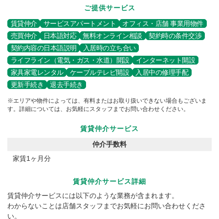
ご提供サービス
賃貸仲介
サービスアパートメント
オフィス・店舗 事業用物件
売買仲介
日本語対応
無料オンライン相談
契約時の条件交渉
契約内容の日本語説明
入居時の立ち合い
ライフライン（電気・ガス・水道）開設
インターネット開設
家具家電レンタル
ケーブルテレビ開設
入居中の修理手配
更新手続き
退去手続き
※エリアや物件によっては、有料またはお取り扱いできない場合もございま
す。詳細については、お気軽にスタッフまでお問い合わせください。
賃貸仲介サービス
仲介手数料
家賃1ヶ月分
賃貸仲介サービス詳細
賃貸仲介サービスには以下のような業務が含まれます。
わからないことは店舗スタッフまでお気軽にお問い合わせくださ
い。