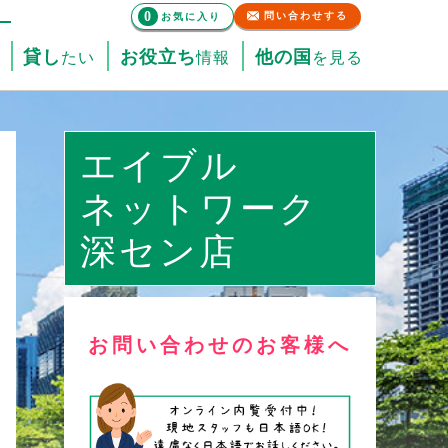
0
問い合わせする
お気に入り
貸し
お役立ち
他の国
たい
情報
を見る
エイブル
ネットワーク
深セン店
お問い合わせのお客様へ