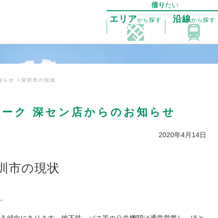
借り
たい
エリア
沿線
探す
探す
から
から
知らせ
深圳市の現状
ーク 深セン店からのお知らせ
2020年4月14日
圳市の現状
。