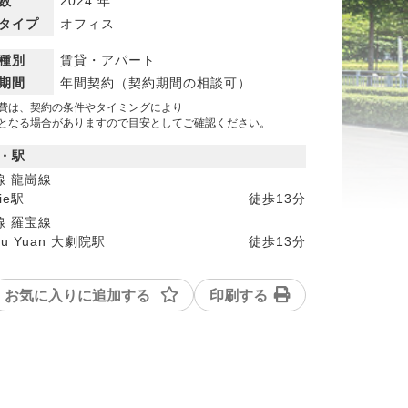
数
2024 年
タイプ
オフィス
種別
賃貸・アパート
期間
年間契約（契約期間の相談可）
費は、契約の条件やタイミングにより
なる場合がありますので目安としてご確認ください。
・駅
線 龍崗線
jie駅
徒歩
13分
線 羅宝線
Ju Yuan 大劇院駅
徒歩
13分
お気に入りに追加する
印刷する