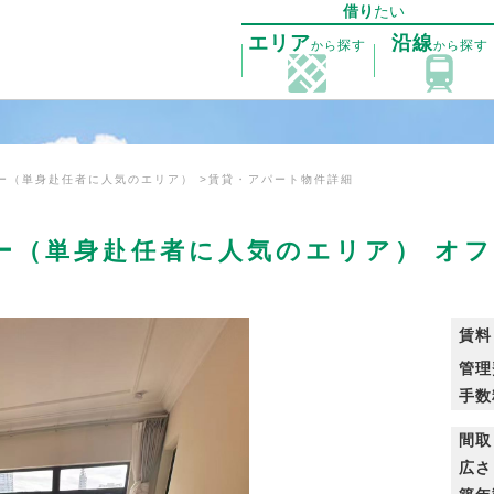
借り
たい
エリア
沿線
探す
探す
から
から
ウー（単身赴任者に人気のエリア）
賃貸・アパート物件詳細
ー（単身赴任者に人気のエリア） オフ
賃料
管理
手数
間取
広さ