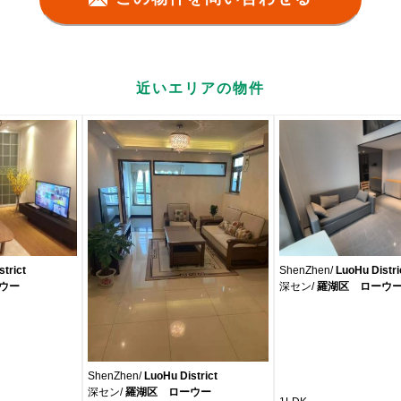
近いエリアの物件
trict
ShenZhen/
LuoHu Distri
ウー
深セン/
羅湖区 ローウ
ShenZhen/
LuoHu District
深セン/
羅湖区 ローウー