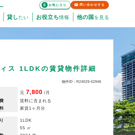
0
問い合わせする
お気に入り
貸し
お役立ち
他の国
たい
情報
を見る
ィス 1LDKの賃貸物件詳細
物件ID：R24029-42946
7,800
元
/
月
費
賃料に含まれる
料
家賃1ヶ月分
り
1LDK
55 ㎡