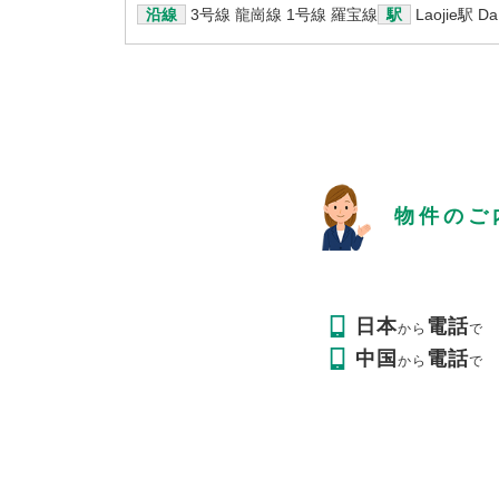
沿線
3号線 龍崗線
1号線 羅宝線
駅
Laojie駅
Da
物件のご
日本
電話
から
で
中国
電話
から
で