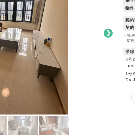
築年
物件
契約
契約
※管理
変更と
沿線
3号
Lao
1号
Da 