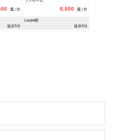
ワンルーム
500
8,000
元
/
月
元
/
月
Laojie駅
徒歩5分
徒歩5分