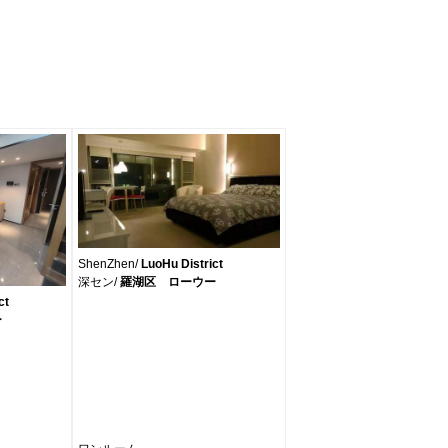
ShenZhen/
LuoHu District
深セン/
羅湖区 ローウー
ct
ー