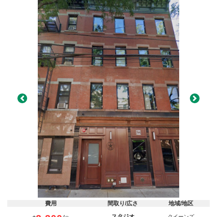
Previous
Next
費用
間取り/広さ
地域/地区
スタジオ
クイーンズ