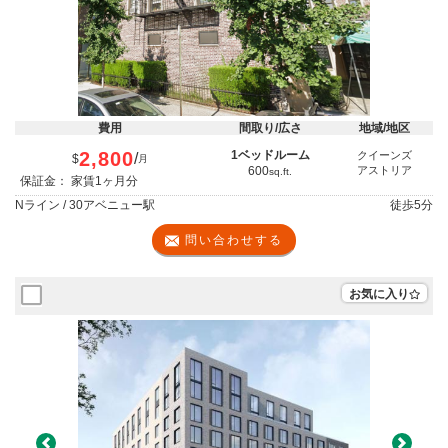
費用
間取り/広さ
地域/地区
2,800
1ベッドルーム
クイーンズ
/
$
月
600
アストリア
sq.ft.
保証金： 家賃1ヶ月分
Nライン / 30アベニュー駅
徒歩
5分
問い合わせする
お気に入り