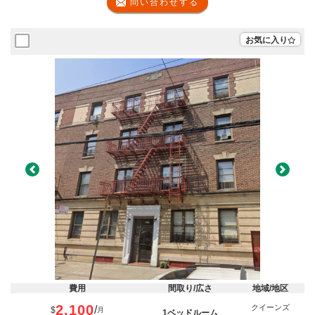
問い合わせする
お気に入り
Previous
Next
費用
間取り/広さ
地域/地区
2,100
クイーンズ
/
$
月
1ベッドルーム