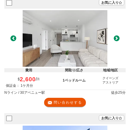
お気に入り
Previous
Next
費用
間取り/広さ
地域/地区
2,600
クイーンズ
/
$
月
1ベッドルーム
アストリア
保証金： 1ケ月分
Nライン / 30アベニュー駅
徒歩
25分
問い合わせする
お気に入り