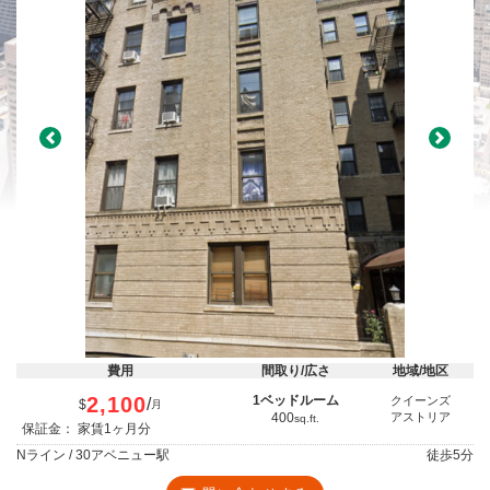
Previous
Next
費用
間取り/広さ
地域/地区
2,100
1ベッドルーム
クイーンズ
/
$
月
400
アストリア
sq.ft.
保証金： 家賃1ヶ月分
Nライン / 30アベニュー駅
徒歩
5分