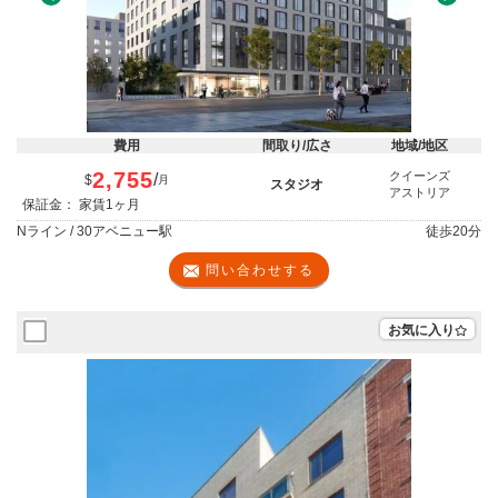
Previous
Next
費用
間取り/広さ
地域/地区
2,755
クイーンズ
/
$
月
スタジオ
アストリア
保証金： 家賃1ヶ月
Nライン / 30アベニュー駅
徒歩
20分
問い合わせする
お気に入り