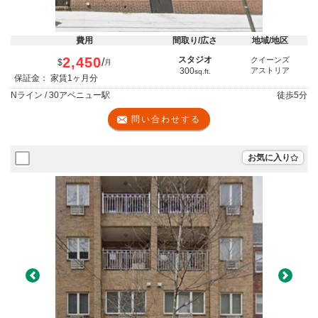
費用
間取り/広さ
地域/地区
2,450
スタジオ
クイーンズ
/
$
月
300
アストリア
sq.ft.
保証金： 家賃1ヶ月分
Nライン / 30アベニュー駅
徒歩
5分
問い合わせする
お気に入り
Previous
Next