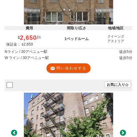
費用
間取り/広さ
地域/地区
2,650
クイーンズ
/
$
月
1ベッドルーム
アストリア
保証金：
2,650
$
Nライン / 30アベニュー駅
徒歩
5分
W ライン / 30アベニュー駅
徒歩
5分
問い合わせする
お気に入り
Previous
Next