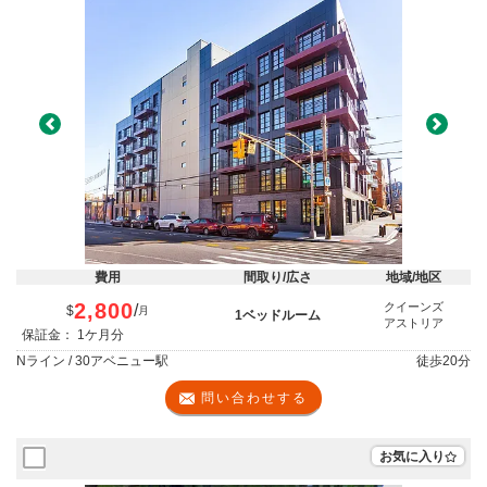
Previous
Next
費用
間取り/広さ
地域/地区
2,800
クイーンズ
/
$
月
1ベッドルーム
アストリア
保証金： 1ケ月分
Nライン / 30アベニュー駅
徒歩
20分
問い合わせする
お気に入り