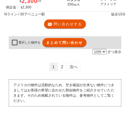
2,300
/
$
月
350
アストリア
sq.ft.
保証金：
2,300
$
Nライン / 30アベニュー駅
徒歩
10分
問い合わせする
まとめて問い合わせ
選択した物件を
ずつ表示
1
2
次へ
アメリカの物件は流動的なため、空き確認が出来ない物件につき
ましてはお客様の希望に合わせた類似物件をご紹介させていただ
きます。そのため掲載されている物件は、参考物件としてご覧く
ださい。