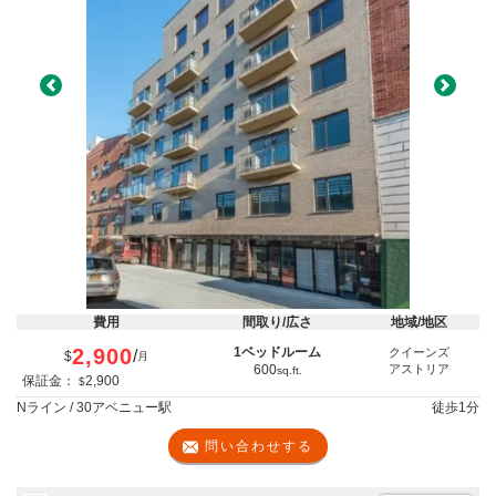
Previous
Next
費用
間取り/広さ
地域/地区
2,900
1ベッドルーム
クイーンズ
/
$
月
600
アストリア
sq.ft.
保証金：
2,900
$
Nライン / 30アベニュー駅
徒歩
1分
問い合わせする