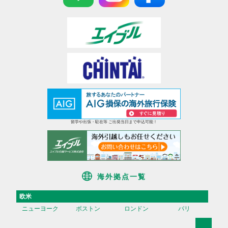
留学や出張・駐在等 ご出発当日まで申込可能！
海外拠点一覧
欧米
ニューヨーク
ボストン
ロンドン
パリ
アジア