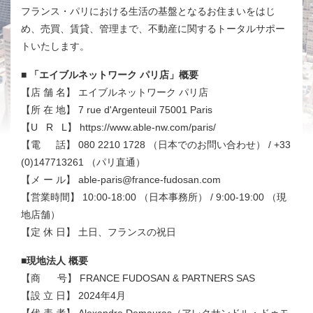
フランス・パリにおける生活の基盤となるお住まいをはじ
め、売買、賃貸、管理まで、不動産に関するトータルサポー
トいたします。
■ 「エイブルネットワーク パリ店」概要
【店 舗 名】 エイブルネットワーク パリ店
【所 在 地】 7 rue d'Argenteuil 75001 Paris
【U R L】
https://www.able-nw.com/paris/
【電 話】 080 2210 1728 （日本でのお問い合わせ） / +33
(0)147713261 （パリ直通）
【メ ー ル】 able-paris@france-fudosan.com
【営業時間】 10:00-18:00 （日本事務所） / 9:00-19:00 （現
地店舗）
【定 休 日】 土日、フランスの祝日
■現地法人 概要
【商 号】 FRANCE FUDOSAN & PARTNERS SAS
【設 立 日】 2024年4月
【代 表 者】 Alexandre Demauras（アレクサンドル・ドゥモ