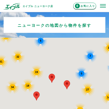
0
お気に入り
エイブル ニューヨーク店
8
ニューヨークの地図から物件を探す
6
32
6
7
32
31
19
5
18
34
27
1