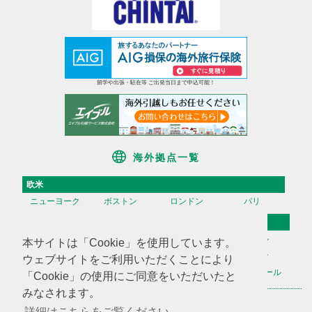
留学や出張・駐在等 ご出発当日まで申込可能！
海外拠点一覧
欧米
ニューヨーク
ボストン
ロンドン
パリ
アジア
香港
台湾
高雄
ソウル
本サイトは「Cookie」を使用しています。
天津
上海
蘇州
深セン
ウェブサイトをご利用いただくことにより
広州
ハノイ
マニラ
シンガポール
「Cookie」の使用にご同意をいただいたと
みなされます。
海外不動産投資情報
海外CHINTAI
米国商業不動産
詳細はこちらをご覧ください。