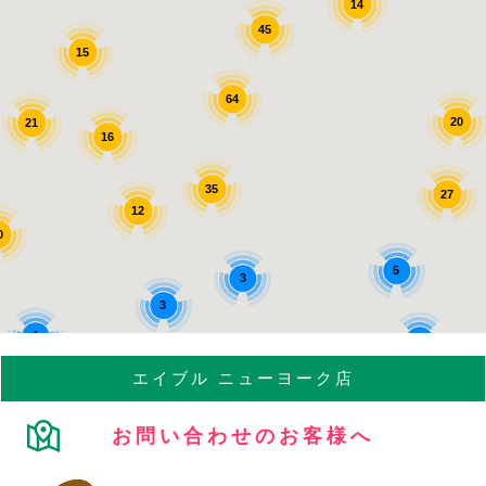
14
45
15
64
20
21
16
35
27
12
0
5
3
3
4
2
エイブル
ニューヨーク店
3
お問い合わせのお客様へ