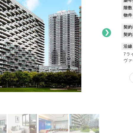
築年
階数
物件
契約
契約
沿線
7ラ
ヴァ