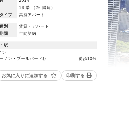
数
2014 年
16 階 （26 階建）
タイプ
高層アパート
種別
賃貸・アパート
期間
年間契約
・駅
イン
ーノン・ブールバード駅
徒歩
10分
お気に入りに追加する
印刷する