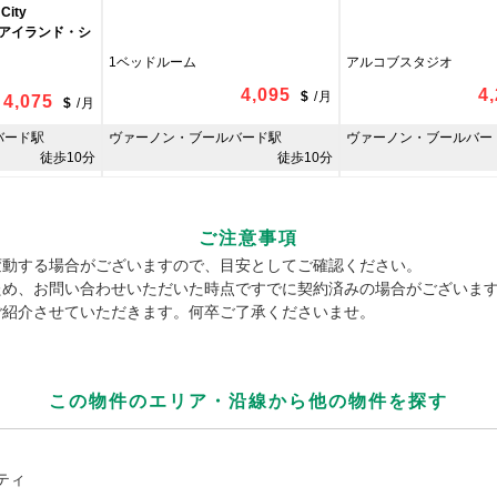
 City
アイランド・シ
1ベッドルーム
アルコブスタジオ
4,095
4
$
/
月
4,075
$
/
月
バード駅
ヴァーノン・ブールバード駅
ヴァーノン・ブールバー
徒歩10分
徒歩10分
ご注意事項
変動する場合がございますので、目安としてご確認ください。
ため、お問い合わせいただいた時点ですでに契約済みの場合がございま
ご紹介させていただきます。何卒ご了承くださいませ。
この物件のエリア・沿線から
他の物件を探す
ティ