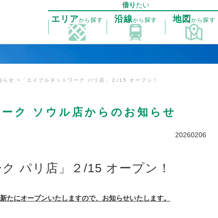
借り
たい
エリア
沿線
地図
探す
探す
探す
から
から
から
知らせ
「エイブルネットワーク パリ店」２/15 オープン！
ーク ソウル店からのお知らせ
20260206
 パリ店」２/15 オープン！
新たにオープンいたしますので、お知らせいたします。