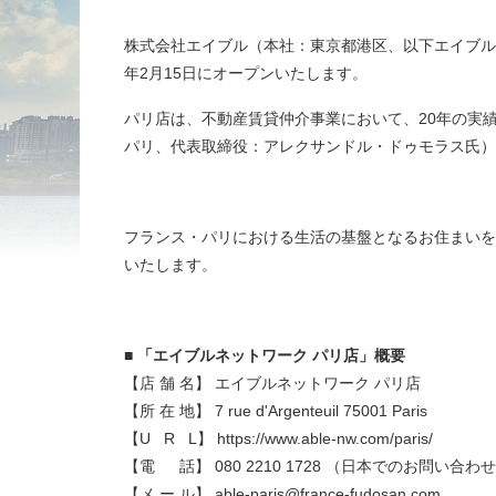
株式会社エイブル（本社：東京都港区、以下エイブル）
年2月15日にオープンいたします。
パリ店は、不動産賃貸仲介事業において、20年の実績を持つ、
パリ、代表取締役：アレクサンドル・ドゥモラス氏）
フランス・パリにおける生活の基盤となるお住まいを
いたします。
■ 「エイブルネットワーク パリ店」概要
【店 舗 名】 エイブルネットワーク パリ店
【所 在 地】 7 rue d'Argenteuil 75001 Paris
【U R L】
https://www.able-nw.com/paris/
【電 話】 080 2210 1728 （日本でのお問い合わせ） /
【メ ー ル】 able-paris@france-fudosan.com