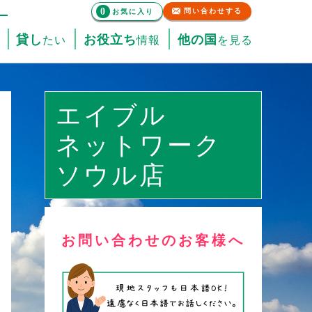
0
問い合わせする
お気に入り
貸し
お役立ち
他の国
たい
情報
を見る
エイブル
ネットワーク
ソウル店
お問い合わせのお客様へ