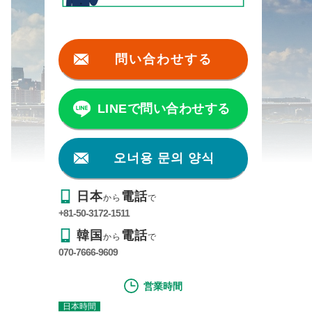
問い合わせする
LINEで問い合わせする
오너용 문의 양식
日本
電話
から
で
+81-50-3172-1511
韓国
電話
から
で
070-7666-9609
営業時間
日本時間