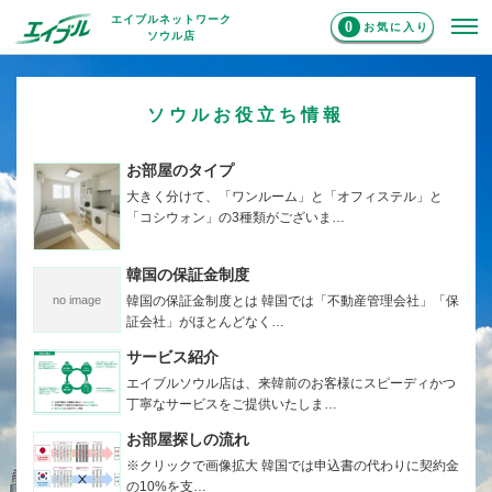
エイブルネットワーク
0
お気に入り
ソウル店
ソウルお役立ち情報
お部屋のタイプ
大きく分けて、「ワンルーム」と「オフィステル」と
「コシウォン」の3種類がございま…
韓国の保証金制度
no image
韓国の保証金制度とは 韓国では「不動産管理会社」「保
証会社」がほとんどなく…
サービス紹介
エイブルソウル店は、来韓前のお客様にスピーディかつ
丁寧なサービスをご提供いたしま…
お部屋探しの流れ
※クリックで画像拡大 韓国では申込書の代わりに契約金
の10%を支…