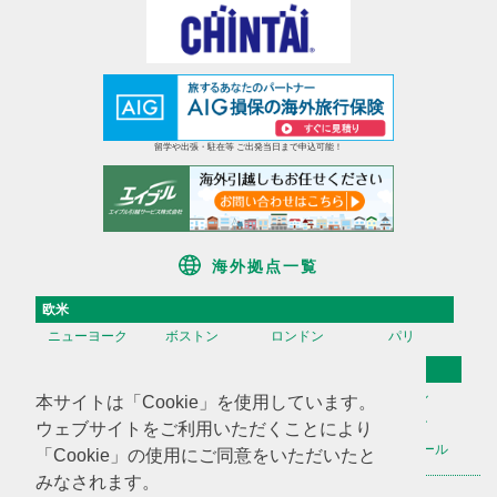
留学や出張・駐在等 ご出発当日まで申込可能！
海外拠点一覧
欧米
ニューヨーク
ボストン
ロンドン
パリ
アジア
香港
台湾
高雄
ソウル
本サイトは「Cookie」を使用しています。
天津
上海
蘇州
深セン
ウェブサイトをご利用いただくことにより
広州
ハノイ
マニラ
シンガポール
「Cookie」の使用にご同意をいただいたと
みなされます。