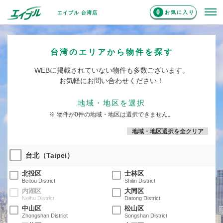
0
お気に入り
エイブル 台湾店
台湾のエリアから物件を探す
WEBに掲載されていない物件も多数ございます。
お気軽にお問い合わせください！
地域・地区を選択
※ 物件が0件の地域・地区は選択できません。
地域・地区選択を全クリア
台北（Taipei）
北投区
士林区
Beitou District
Shilin District
内湖区
大同区
Neihu District
Datong District
中山区
松山区
Zhongshan District
Songshan District