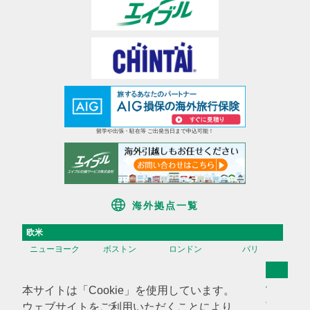
留学や出張・駐在等 ご出発当日まで申込可能！
海外拠点一覧
欧米
ニューヨーク
ボストン
ロンドン
パリ
アジア
香港
台湾
高雄
ソウル
本サイトは「Cookie」を使用しています。
天津
上海
蘇州
深セン
ウェブサイトをご利用いただくことにより