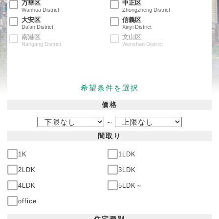
万華区
中正区
Wanhua District
Zhongzheng District
大安区
信義区
Da'an District
Xinyi District
南港区
文山区
Nangang District
Wenshan District
希望条件を選択
価格
～
間取り
1K
1LDK
2LDK
3LDK
4LDK
5LDK～
office
住宅
種別