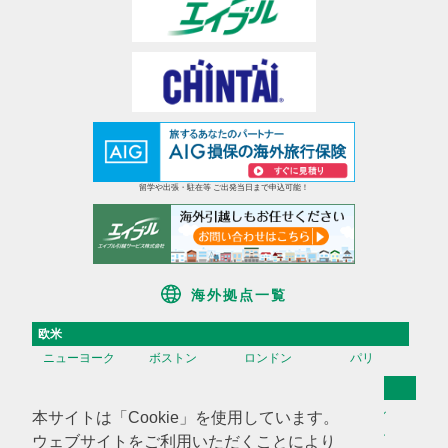
留学や出張・駐在等 ご出発当日まで申込可能！
海外拠点一覧
欧米
ニューヨーク
ボストン
ロンドン
パリ
アジア
香港
台湾
高雄
ソウル
本サイトは「Cookie」を使用しています。
天津
上海
蘇州
深セン
ウェブサイトをご利用いただくことにより