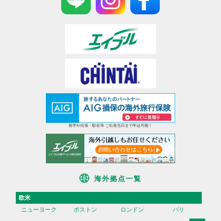
留学や出張・駐在等 ご出発当日まで申込可能！
海外拠点一覧
欧米
ニューヨーク
ボストン
ロンドン
パリ