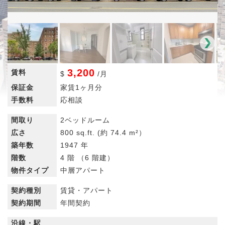
3,200
賃料
$
/
月
保証金
家賃1ヶ月分
手数料
応相談
間取り
2ベッドルーム
広さ
800 sq.ft.
(約 74.4 m²）
築年数
1947 年
階数
4 階 （6 階建）
物件タイプ
中層アパート
契約種別
賃貸・アパート
契約期間
年間契約
沿線・駅