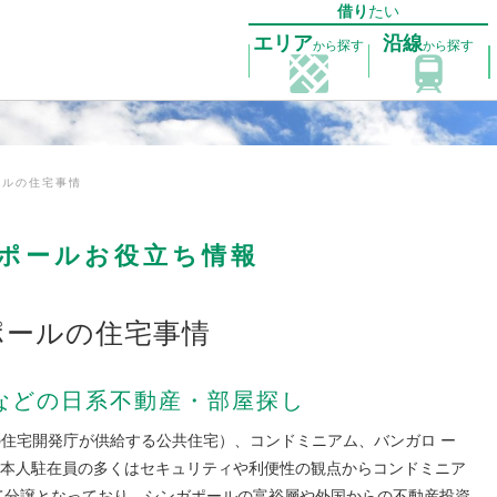
借り
たい
エリア
沿線
探す
探す
から
から
ールの住宅事情
ポールお役立ち情報
ポールの住宅事情
などの日系不動産・部屋探し
の住宅開発庁が供給する公共住宅）、コンドミニアム、バンガロ ー
本人駐在員の多くはセキュリティや利便性の観点からコンドミニア
て分譲となっており、シンガポールの富裕層や外国からの不動産投資