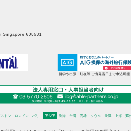
r Singapore 608531
留学や出張・駐在等 ご出発当日まで申込可能
ボストン
ロンドン
パリ
アジア
香港
台湾
高雄
ソウル
天津
上海
蘇
海外不動産投資情報
海外CHINTAI
米国商業不動産