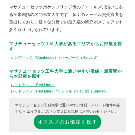
マサチューセッツ州ケンブリッジ市のチャールズ川沿いにあ
る全米屈指の名門私立大学です。多くのノーベル賞受賞者を
輩出しており、様々な分野での最先端の研究がメディアでも
多く取り上げられています。
マサチューセッツ工科大学がある
エリア
からお部屋を探
す
ケンブリッジ（Cambridge） / ハーバード（Harvard）
マサチューセッツ工科大学に通いやすい
沿線・最寄駅
か
らお部屋を探す
レッドライン（Red Line）
レッドライン（Red Line） / ケンドル（MIT）駅（Kendall）
マサチューセッツ工科大学に通いやすい賃貸・アパート物件を探
すなら
エイブル ボストン支店にお気軽にお問い合せください。
オススメのお部屋を探す