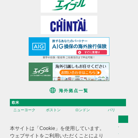
留学や出張・駐在等 ご出発当日まで申込可能！
海外拠点一覧
欧米
ニューヨーク
ボストン
ロンドン
パリ
アジア
香港
台湾
高雄
ソウル
本サイトは「Cookie」を使用しています。
天津
上海
蘇州
深セン
ウェブサイトをご利用いただくことにより