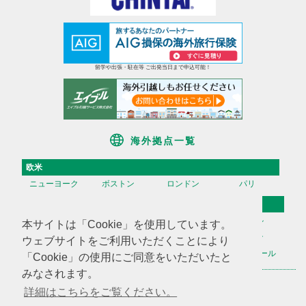
留学や出張・駐在等 ご出発当日まで申込可能！
海外拠点一覧
欧米
ニューヨーク
ボストン
ロンドン
パリ
アジア
香港
台湾
高雄
ソウル
本サイトは「Cookie」を使用しています。
天津
上海
蘇州
深セン
ウェブサイトをご利用いただくことにより
広州
ハノイ
マニラ
シンガポール
「Cookie」の使用にご同意をいただいたと
みなされます。
海外不動産投資情報
海外CHINTAI
米国商業不動産
詳細はこちらをご覧ください。